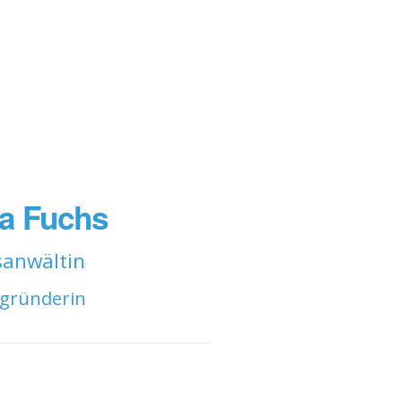
a Fuchs
sanwältin
igründerin