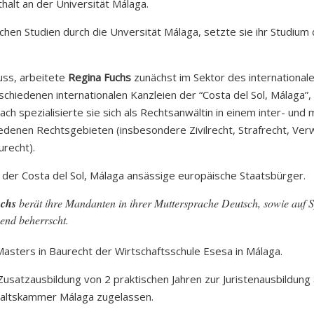
halt an der Universität Málaga.
hen Studien durch die Unversität Málaga, setzte sie ihr Studium
uss, arbeitete
Regina Fuchs
zunächst im Sektor des international
rschiedenen internationalen Kanzleien der “Costa del Sol, Málaga”,
nach spezialisierte sie sich als Rechtsanwältin in einem inter- und
edenen Rechtsgebieten (insbesondere Zivilrecht, Strafrecht, Ver
recht).
 der Costa del Sol, Málaga ansässige europäische Staatsbürger.
uchs
berät ihre Mandanten in ihrer Muttersprache Deutsch, sowie auf S
send beherrscht.
Masters in Baurecht der Wirtschaftsschule Esesa in Málaga.
Zusatzausbildung von 2 praktischen Jahren zur Juristenausbildun
nwaltskammer Málaga zugelassen.