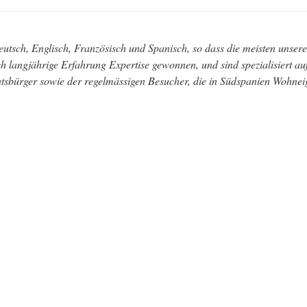
utsch, Englisch, Französisch und Spanisch, so dass die meisten unser
h langjährige Erfahrung Expertise gewonnen, und sind spezialisiert au
tsbürger sowie der regelmässigen Besucher, die in Südspanien Wohnei
er Telefonnummer kontaktieren:
+34 952 967 300
. Unser Tätigke
, Marbella, Calahonda, Mijas, Fuengirola, Ronda, Alhaurín de la To
dena, Coín, Cartama, Antequera, Alora, Rincón de la Victoria, To
Competa, Nerja, Frigiliana, Motril und ganz Andalusien.