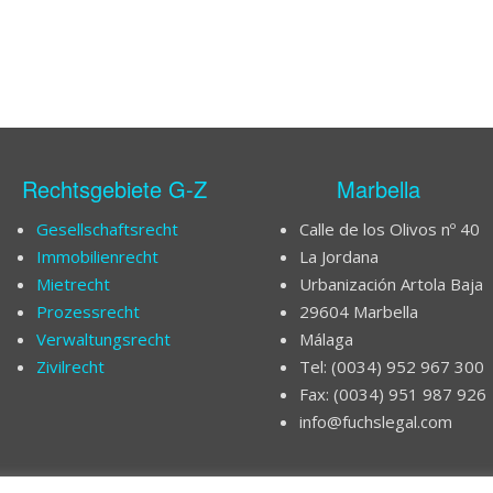
Rechtsgebiete G-Z
Marbella
Gesellschaftsrecht
Calle de los Olivos nº 40
Immobilienrecht
La Jordana
Mietrecht
Urbanización Artola Baja
Prozessrecht
29604 Marbella
Verwaltungsrecht
Málaga
Zivilrecht
Tel: (0034) 952 967 300
Fax: (0034) 951 987 926
info@fuchslegal.com