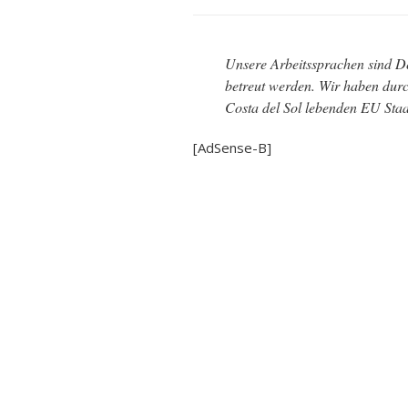
Unsere Arbeitssprachen sind De
betreut werden. Wir haben durc
Costa del Sol lebenden EU Staa
[AdSense-B]
Sie können uns unter folgend
Ortschaften: Estepona, Manilva
Málaga, Torremolinos, Benalmá
Torrox, Algarrobo, Sayalonga, 