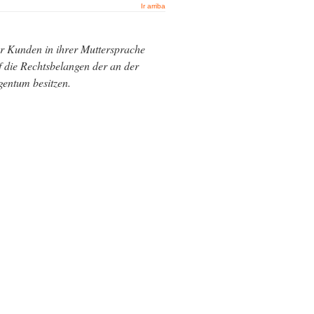
Ir arriba
er Kunden in ihrer Muttersprache
f die Rechtsbelangen der an der
gentum besitzen.
itsgebiet umfasst folgende
rre, Alhaurín el grande, Stadt
rre del Mar, Vélez-Málaga,